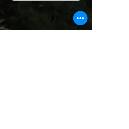
Kuvat & videot:
Riina Palmén & Wix
Ota yhteyttä!
Mechelininkatu 15
00100 Helsinki
puh.
044 971 4964
AVOINNA
ma-pe klo 10-20 / Sopimuksen mukaan