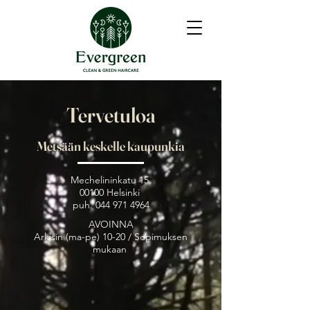
Tervetuloa
Metsään keskelle kaupunkia
Mechelininkatu 15
00100 Helsinki
puh.
044 971 4964
AVOINNA
Arkisin (ma-pe) 10-20 / Sopimuksen
mukaan